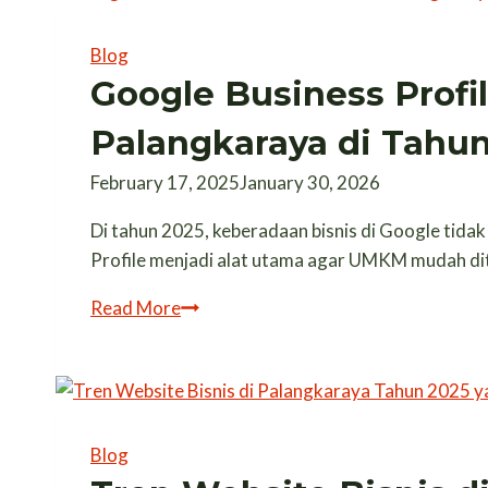
Lokal:
Strategi
Blog
Bertahan
Google Business Prof
di
Palangkaraya di Tahu
Era
AI
February 17, 2025
January 30, 2026
Search
Di tahun 2025, keberadaan bisnis di Google tida
Profile menjadi alat utama agar UMKM mudah dit
Google
Read More
Business
Profile
untuk
UMKM
Palangkaraya
Blog
di