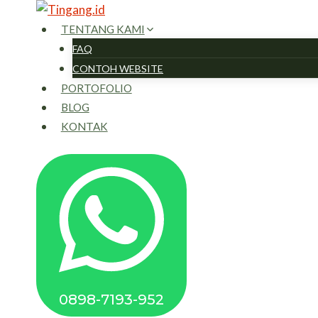
Skip
to
TENTANG KAMI
content
FAQ
CONTOH WEBSITE
PORTOFOLIO
BLOG
KONTAK
0898-7193-952