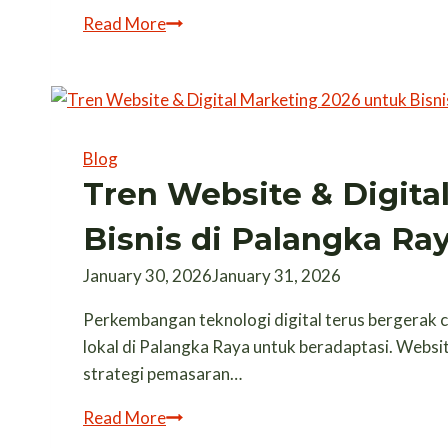
Checklist
Read More
Website
Profesional
untuk
UMKM
Kalimantan
Blog
Tengah
Tren Website & Digita
di
Bisnis di Palangka Ra
Awal
2026
January 30, 2026
January 31, 2026
Perkembangan teknologi digital terus bergerak ce
lokal di Palangka Raya untuk beradaptasi. Websit
strategi pemasaran…
Tren
Read More
Website