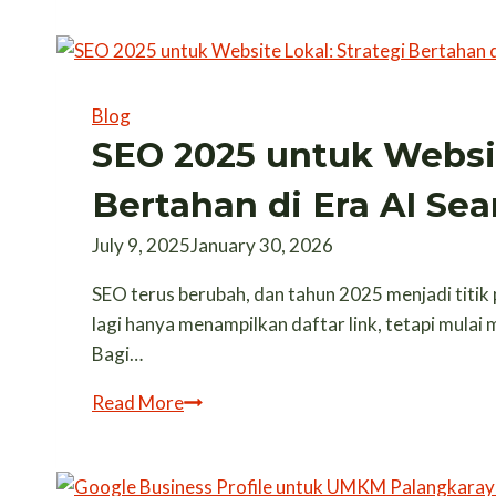
&
Digital
Marketing
2026
Blog
untuk
SEO 2025 untuk Websit
Bisnis
Bertahan di Era AI Sea
di
Palangka
July 9, 2025
January 30, 2026
Raya
SEO terus berubah, dan tahun 2025 menjadi titik 
lagi hanya menampilkan daftar link, tetapi mula
Bagi…
SEO
Read More
2025
untuk
Website