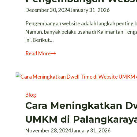
Diketahui
December 30, 2024
January 31, 2026
UMKM
Pengembangan website adalah langkah penting bagi
Namun, banyak pelaku usaha di Kalimantan Teng
ini. Berikut…
Cara
Read More
Mengatasi
Masalah
Umum
dalam
Pengembangan
Blog
Website
Cara Meningkatkan Dw
di
UMKM di Palangkaray
Kalimantan
Tengah
November 28, 2024
January 31, 2026