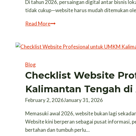
Di tahun 2026, persaingan digital antar bisnis lo
tidak cukup—website harus mudah ditemukan oleh c
Strategi
Read More
SEO
Lokal
2026
agar
Website
Blog
Bisnis
Checklist Website Pr
di
Kalimantan Tengah di
Palangka
Raya
February 2, 2026
January 31, 2026
Lebih
Memasuki awal 2026, website bukan lagi sekada
Mudah
Website kini berperan sebagai pusat informasi, 
Ditemukan
bertahan dan tumbuh perlu…