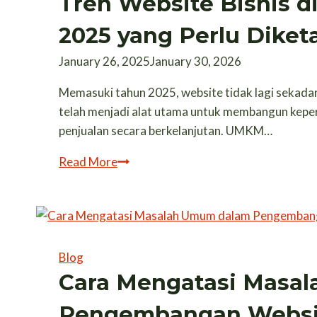
Tren Website Bisnis d
Tahun
2025 yang Perlu Dike
2025
January 26, 2025
January 30, 2026
Memasuki tahun 2025, website tidak lagi sekada
telah menjadi alat utama untuk membangun kepe
penjualan secara berkelanjutan. UMKM…
Tren
Read More
Website
Bisnis
di
Palangkaraya
Tahun
Blog
2025
Cara Mengatasi Masa
yang
Pengembangan Websit
Perlu