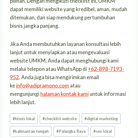
pilihan. Dengan mengikuti checklist ini, UMKM
dapat memiliki website yang kredibel, aman, mudah
ditemukan, dan siap mendukung pertumbuhan
bisnis jangka panjang.
Jika Anda membutuhkan layanan konsultasi lebih
lanjut untuk menyiapkan atau mengevaluasi
website UMKM, Anda dapat menghubungi kami
melalui telepon atau WhatsApp di
+62-898-7193-
952
. Anda juga bisa mengirimkan email
ke
info@adipramono.com
atau
mengunjungi
halaman kontak kami
untuk informasi
lebih lanjut.
Post
#
bisnis lokal
#
checklist website
#
digital marketing
Tags:
#
kalimantan tengah
#
Palangka Raya
#
seo lokal