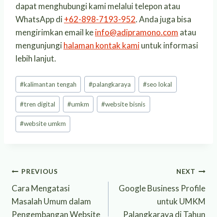
dapat menghubungi kami melalui telepon atau
WhatsApp di
+62-898-7193-952
. Anda juga bisa
mengirimkan email ke
info@adipramono.com
atau
mengunjungi
halaman kontak kami
untuk informasi
lebih lanjut.
Post
#
kalimantan tengah
#
palangkaraya
#
seo lokal
Tags:
#
tren digital
#
umkm
#
website bisnis
#
website umkm
Post
PREVIOUS
NEXT
Cara Mengatasi
Google Business Profile
navigation
Masalah Umum dalam
untuk UMKM
Pengembangan Website
Palangkaraya di Tahun