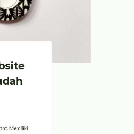
bsite
udah
tat. Memiliki