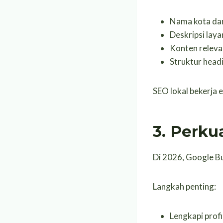
Nama kota dan
Deskripsi lay
Konten releva
Struktur head
SEO lokal bekerja 
3. Perku
Di 2026, Google Bu
Langkah penting:
Lengkapi profil