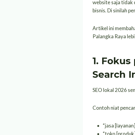
website saja tida
bisnis. Di sinilah 
Artikel ini membah
Palangka Raya lebih
1. Fokus
Search I
SEO lokal 2026 s
Contoh niat pencar
“jasa [layanan
“toko [produk