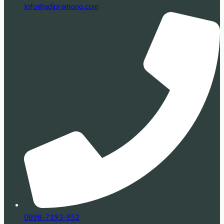
info@adipramono.com
0898-7193-952