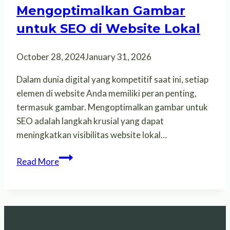
Mengoptimalkan Gambar
Digital
untuk SEO di Website Lokal
Anda
di
Palangkaraya
October 28, 2024
January 31, 2026
Dalam dunia digital yang kompetitif saat ini, setiap
elemen di website Anda memiliki peran penting,
termasuk gambar. Mengoptimalkan gambar untuk
SEO adalah langkah krusial yang dapat
meningkatkan visibilitas website lokal…
Mengoptimalkan
Read More
Gambar
untuk
SEO
di
Website