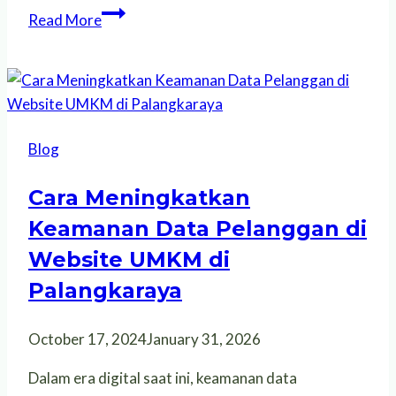
Bagaimana
Read More
Menangkap
Leads
Online
untuk
Konversi
Blog
yang
Lebih
Cara Meningkatkan
Tinggi
Keamanan Data Pelanggan di
di
Palangkaraya
Website UMKM di
Palangkaraya
October 17, 2024
January 31, 2026
Dalam era digital saat ini, keamanan data