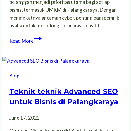
pelanggan menjadi prioritas utama bagi setiap
bisnis, termasuk UMKM di Palangkaraya. Dengan
meningkatnya ancaman cyber, penting bagi pemilik
usaha untuk melindungi informasi sensitif…
Cara
Read More
Meningkatkan
Keamanan
Data
Pelanggan
Blog
di
Website
Teknik-teknik Advanced SEO
UMKM
untuk Bisnis di Palangkaraya
di
Palangkaraya
June 17, 2022
Optimasi Mesin Pencari (SEO) adalah salah satu