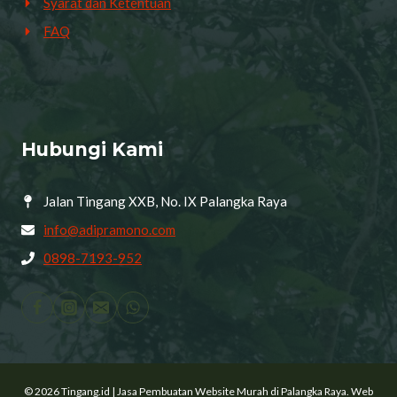
Syarat dan Ketentuan
FAQ
Hubungi Kami
Jalan Tingang XXB, No. IX Palangka Raya
info@adipramono.com
0898-7193-952
© 2026 Tingang.id | Jasa Pembuatan Website Murah di Palangka Raya. Web