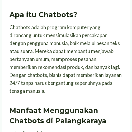
Apa itu Chatbots?
Chatbots adalah program komputer yang
dirancang untuk mensimulasikan percakapan
dengan pengguna manusia, baik melalui pesan teks
atau suara. Mereka dapat membantu menjawab
pertanyaan umum, memproses pesanan,
memberikan rekomendasi produk, dan banyak lagi.
Dengan chatbots, bisnis dapat memberikan layanan
24/7 tanpa harus bergantung sepenuhnya pada
tenaga manusia.
Manfaat Menggunakan
Chatbots di Palangkaraya