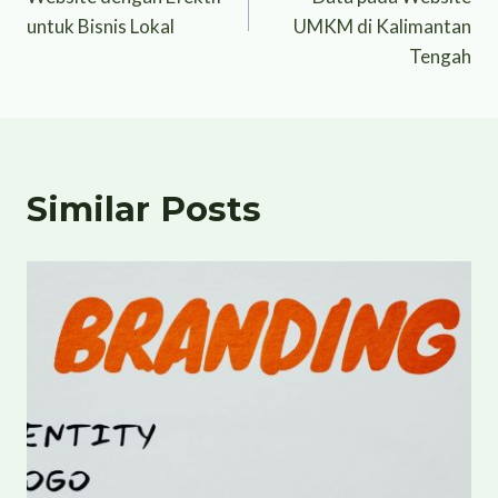
untuk Bisnis Lokal
UMKM di Kalimantan
Tengah
Similar Posts