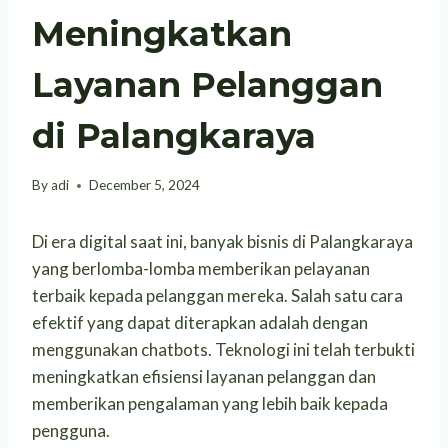
Meningkatkan
Layanan Pelanggan
di Palangkaraya
By
adi
December 5, 2024
Di era digital saat ini, banyak bisnis di Palangkaraya
yang berlomba-lomba memberikan pelayanan
terbaik kepada pelanggan mereka. Salah satu cara
efektif yang dapat diterapkan adalah dengan
menggunakan chatbots. Teknologi ini telah terbukti
meningkatkan efisiensi layanan pelanggan dan
memberikan pengalaman yang lebih baik kepada
pengguna.