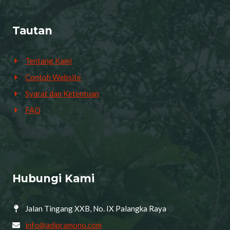
Tautan
Tentang Kami
Contoh Website
Syarat dan Ketentuan
FAQ
Hubungi Kami
Jalan Tingang XXB, No. IX Palangka Raya
info@adipramono.com