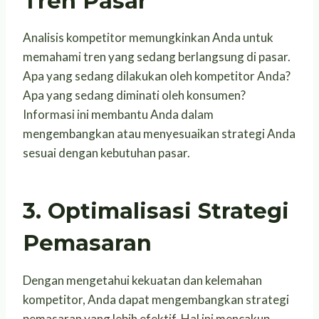
Tren Pasar
Analisis kompetitor memungkinkan Anda untuk
memahami tren yang sedang berlangsung di pasar.
Apa yang sedang dilakukan oleh kompetitor Anda?
Apa yang sedang diminati oleh konsumen?
Informasi ini membantu Anda dalam
mengembangkan atau menyesuaikan strategi Anda
sesuai dengan kebutuhan pasar.
3.
Optimalisasi Strategi
Pemasaran
Dengan mengetahui kekuatan dan kelemahan
kompetitor, Anda dapat mengembangkan strategi
pemasaran yang lebih efektif. Hal ini mencakup