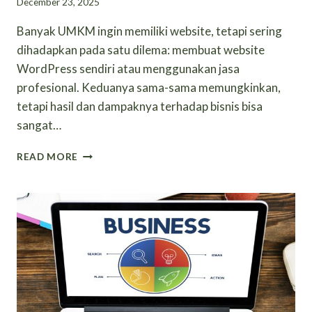
December 23, 2025
Banyak UMKM ingin memiliki website, tetapi sering
dihadapkan pada satu dilema: membuat website
WordPress sendiri atau menggunakan jasa
profesional. Keduanya sama-sama memungkinkan,
tetapi hasil dan dampaknya terhadap bisnis bisa
sangat…
BANGUN
READ MORE
WEBSITE
WORDPRESS
SENDIRI
VS
MENGGUNAKAN
JASA
PROFESIONAL