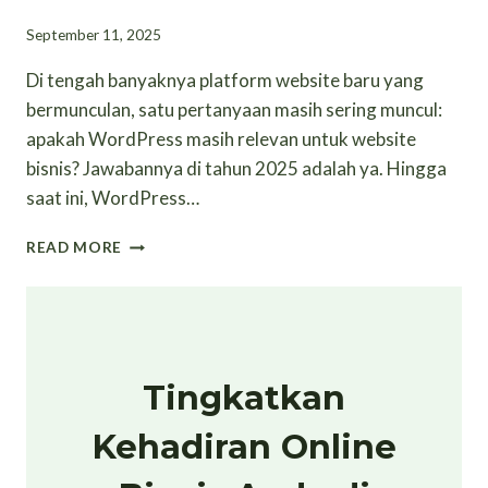
September 11, 2025
Di tengah banyaknya platform website baru yang
bermunculan, satu pertanyaan masih sering muncul:
apakah WordPress masih relevan untuk website
bisnis? Jawabannya di tahun 2025 adalah ya. Hingga
saat ini, WordPress…
MENGAPA
READ MORE
WORDPRESS
MASIH
JADI
PILIHAN
TERBAIK
UNTUK
Tingkatkan
WEBSITE
BISNIS?
Kehadiran Online