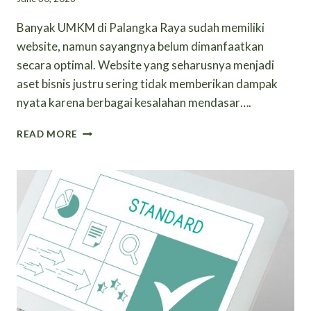
Banyak UMKM di Palangka Raya sudah memiliki
website, namun sayangnya belum dimanfaatkan
secara optimal. Website yang seharusnya menjadi
aset bisnis justru sering tidak memberikan dampak
nyata karena berbagai kesalahan mendasar….
KESALAHAN
READ MORE
WEBSITE
YANG
MASIH
SERING
DILAKUKAN
UMKM
DI
PALANGKA
RAYA