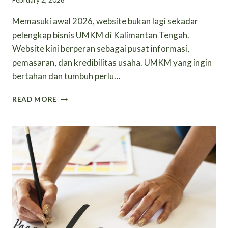
February 2, 2026
Memasuki awal 2026, website bukan lagi sekadar
pelengkap bisnis UMKM di Kalimantan Tengah.
Website kini berperan sebagai pusat informasi,
pemasaran, dan kredibilitas usaha. UMKM yang ingin
bertahan dan tumbuh perlu…
CHECKLIST
READ MORE
WEBSITE
PROFESIONAL
UNTUK
UMKM
KALIMANTAN
TENGAH
DI
AWAL
2026