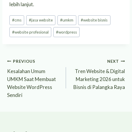
lebih lanjut.
Post
#
cms
#
jasa website
#
umkm
#
website bisnis
Tags:
#
website profesional
#
wordpress
Post
PREVIOUS
NEXT
Kesalahan Umum
Tren Website & Digital
navigation
UMKM Saat Membuat
Marketing 2026 untuk
Website WordPress
Bisnis di Palangka Raya
Sendiri