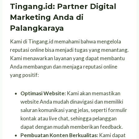
Tingang.id: Partner Digital
Marketing Anda di
Palangkaraya
Kami di Tingang.id memahami bahwa mengelola
reputasi online bisa menjadi tugas yang menantang.
Kami menawarkan layanan yang dapat membantu
Anda membangun dan menjaga reputasi online
yang positif:
Optimasi Website:
Kami akan memastikan
website Anda mudah dinavigasi dan memiliki
saluran komunikasi yang jelas, seperti formulir
kontak atau live chat, sehingga pelanggan
dapat dengan mudah memberikan feedback.
Pembuatan Konten Berkualitas:
Kami dapat