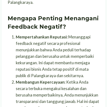
Palangkaraya.
Mengapa Penting Menangani
Feedback Negatif?
Mempertahankan Reputasi:
Menanggapi
feedback negatif secara profesional
menunjukkan bahwa Anda peduli terhadap
pelanggan dan berusaha untuk memperbaiki
kekurangan. Ini dapat membantu menjaga
reputasi bisnis Anda tetap positif di mata
publik di Palangkaraya dan sekitarnya.
Membangun Kepercayaan:
Ketika Anda
secara terbuka mengakui kesalahan dan
berusaha memperbaikinya, Anda menunjukkan
transparansi dan tanggung jawab. Hal ini dapat