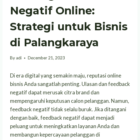
Negatif Online:
Strategi untuk Bisnis
di Palangkaraya
By
adi
December 21, 2023
Di era digital yang semakin maju, reputasi online
bisnis Anda sangatlah penting. Ulasan dan feedback
negatif dapat merusak citra brand dan
mempengaruhi keputusan calon pelanggan. Namun,
feedback negatif tidak selalu buruk. Jika ditangani
dengan baik, feedback negatif dapat menjadi
peluang untuk meningkatkan layanan Anda dan
membangun kepercayaan pelanggan di