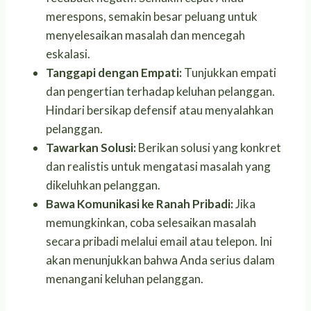
merespons, semakin besar peluang untuk
menyelesaikan masalah dan mencegah
eskalasi.
Tanggapi dengan Empati:
Tunjukkan empati
dan pengertian terhadap keluhan pelanggan.
Hindari bersikap defensif atau menyalahkan
pelanggan.
Tawarkan Solusi:
Berikan solusi yang konkret
dan realistis untuk mengatasi masalah yang
dikeluhkan pelanggan.
Bawa Komunikasi ke Ranah Pribadi:
Jika
memungkinkan, coba selesaikan masalah
secara pribadi melalui email atau telepon. Ini
akan menunjukkan bahwa Anda serius dalam
menangani keluhan pelanggan.