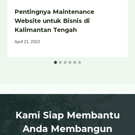
Pentingnya Maintenance
Website untuk Bisnis di
Kalimantan Tengah
April 21, 2022
Kami Siap Membantu
Anda Membangun