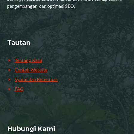
pengembangan, dan optimasi SEO.
Tautan
Tentang Kami
Contoh Website
Syarat dan Ketentuan
FAQ
Hubungi Kami