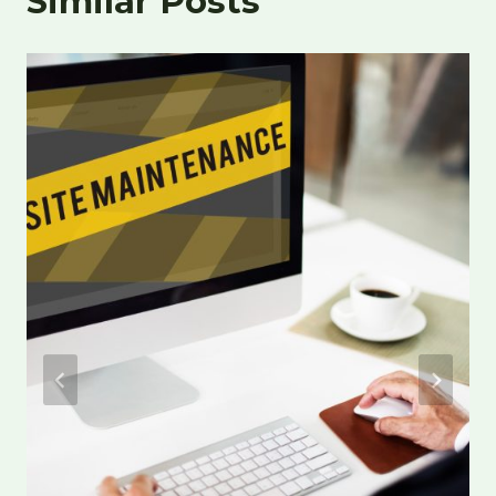
Similar Posts