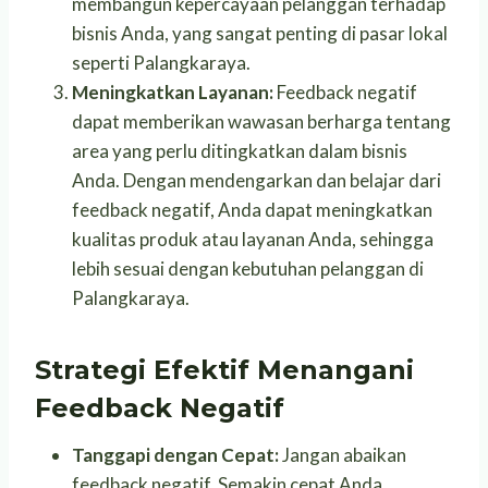
membangun kepercayaan pelanggan terhadap
bisnis Anda, yang sangat penting di pasar lokal
seperti Palangkaraya.
Meningkatkan Layanan:
Feedback negatif
dapat memberikan wawasan berharga tentang
area yang perlu ditingkatkan dalam bisnis
Anda. Dengan mendengarkan dan belajar dari
feedback negatif, Anda dapat meningkatkan
kualitas produk atau layanan Anda, sehingga
lebih sesuai dengan kebutuhan pelanggan di
Palangkaraya.
Strategi Efektif Menangani
Feedback Negatif
Tanggapi dengan Cepat:
Jangan abaikan
feedback negatif. Semakin cepat Anda