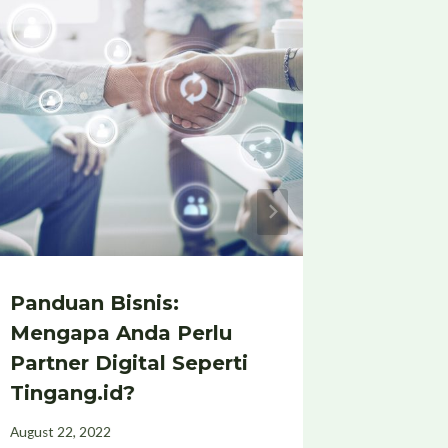
Panduan Bisnis:
Tren D
Mengapa Anda Perlu
Palang
Partner Digital Seperti
May 9, 202
Tingang.id?
August 22, 2022