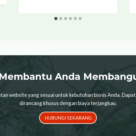
p Membantu Anda Membangu
n website yang sesuai untuk kebutuhan bisnis Anda. Dapat
dirancang khusus dengan biaya terjangkau.
HUBUNGI SEKARANG