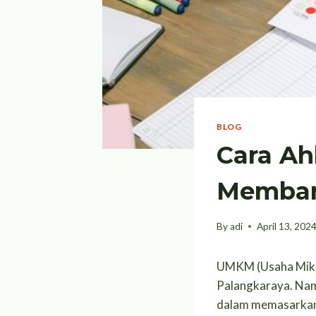
BLOG
Cara Ah
Memban
By
adi
April 13, 202
UMKM (Usaha Mikro
Palangkaraya. Namu
dalam memasarkan p