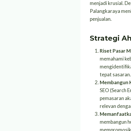
menjadi krusial. 
Palangkaraya meni
penjualan.
Strategi 
Riset Pasar 
memahami kebu
mengidentifik
tepat sasaran.
Membangun Ke
SEO (Search En
pemasaran ak
relevan dengan
Memanfaatkan
membangun hu
mempromosika