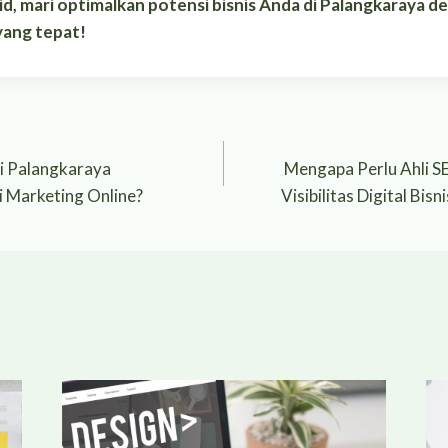
d, mari optimalkan potensi bisnis Anda di Palangkaraya d
yang tepat!
i Palangkaraya
Mengapa Perlu Ahli 
 Marketing Online?
Visibilitas Digital Bis