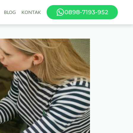
0898-7193-952
BLOG
KONTAK