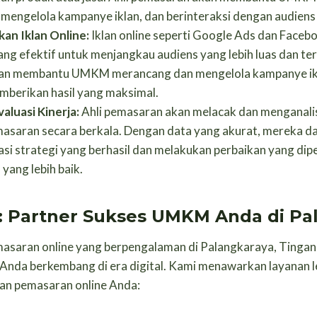
mengelola kampanye iklan, dan berinteraksi dengan audiens d
an Iklan Online:
Iklan online seperti Google Ads dan Faceb
ang efektif untuk menjangkau audiens yang lebih luas dan ter
an membantu UMKM merancang dan mengelola kampanye ikl
emberikan hasil yang maksimal.
valuasi Kinerja:
Ahli pemasaran akan melacak dan menganalis
saran secara berkala. Dengan data yang akurat, mereka d
asi strategi yang berhasil dan melakukan perbaikan yang dip
 yang lebih baik.
: Partner Sukses UMKM Anda di Pa
asaran online yang berpengalaman di Palangkaraya, Tingang
a berkembang di era digital. Kami menawarkan layanan l
n pemasaran online Anda: