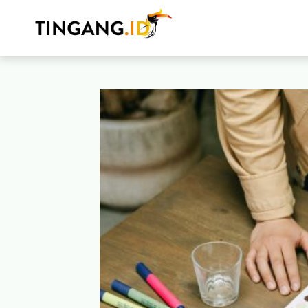
Skip
to
content