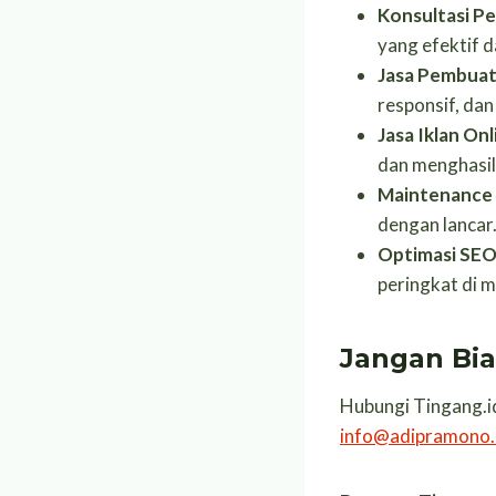
Konsultasi P
yang efektif 
Jasa Pembuat
responsif, da
Jasa Iklan Onl
dan menghasil
Maintenance
dengan lancar
Optimasi SEO
peringkat di m
Jangan Bia
Hubungi Tingang.i
info@adipramono