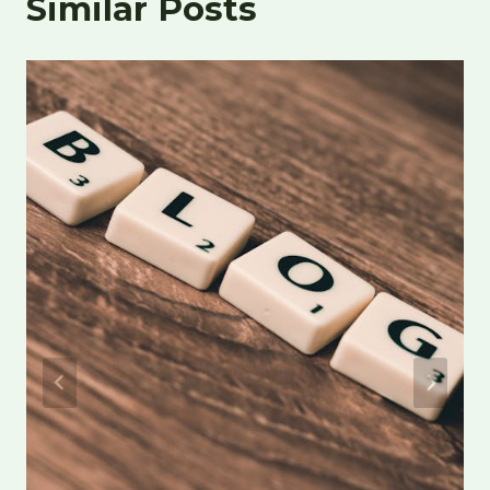
Similar Posts