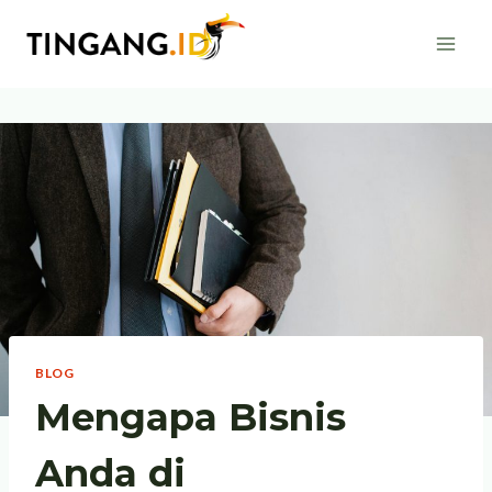
Skip
to
content
BLOG
Mengapa Bisnis
Anda di