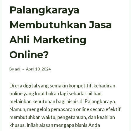
Palangkaraya
Membutuhkan Jasa
Ahli Marketing
Online?
By
adi
April 10, 2024
Di era digital yang semakin kompetitif, kehadiran
online yang kuat bukan lagi sekadar pilihan,
melainkan kebutuhan bagi bisnis di Palangkaraya.
Namun, mengelola pemasaran online secara efektif
membutuhkan waktu, pengetahuan, dan keahlian
khusus. Inilah alasan mengapa bisnis Anda