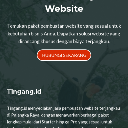
Website
Temukan paket pembuatan website yang sesuai untuk
kebutuhan bisnis Anda. Dapatkan solusi website yang
dirancang khusus dengan biaya terjangkau.
HUBUNGI SEKARANG
Tingang.id
Tingang.id menyediakan jasa pembuatan website terjangkau
di Palangka Raya, dengan menawarkan berbagai paket
lengkap mulai dari Starter hingga Pro yang sesuai untuk