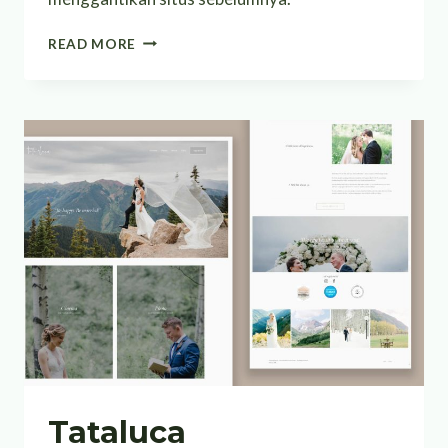
DESAIN
READ MORE
DAN
PENGEMBANGAN
WEBSITE
UNTUK
RESOR
MEWAH
Tataluca