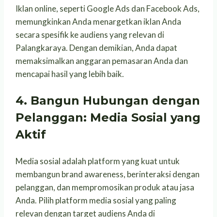
Iklan online, seperti Google Ads dan Facebook Ads,
memungkinkan Anda menargetkan iklan Anda
secara spesifik ke audiens yang relevan di
Palangkaraya. Dengan demikian, Anda dapat
memaksimalkan anggaran pemasaran Anda dan
mencapai hasil yang lebih baik.
4. Bangun Hubungan dengan
Pelanggan: Media Sosial yang
Aktif
Media sosial adalah platform yang kuat untuk
membangun brand awareness, berinteraksi dengan
pelanggan, dan mempromosikan produk atau jasa
Anda. Pilih platform media sosial yang paling
relevan dengan target audiens Anda di