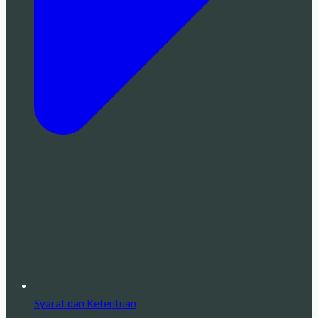
Syarat dan Ketentuan