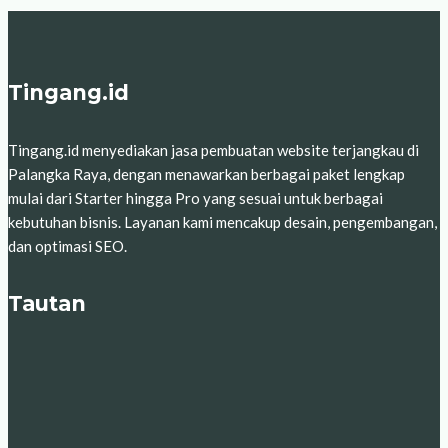
Tingang.id
Tingang.id menyediakan jasa pembuatan website terjangkau di
Palangka Raya, dengan menawarkan berbagai paket lengkap
mulai dari Starter hingga Pro yang sesuai untuk berbagai
kebutuhan bisnis. Layanan kami mencakup desain, pengembangan,
dan optimasi SEO.
Tautan