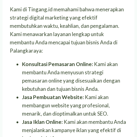
Kami di Tingang.id memahami bahwa menerapkan
strategi digital marketing yang efektif
membutuhkan waktu, keahlian, dan pengalaman.
Kami menawarkan layanan lengkap untuk
membantu Anda mencapai tujuan bisnis Anda di
Palangkaraya:
Konsultasi Pemasaran Online:
Kami akan
membantu Anda menyusun strategi
pemasaran online yang disesuaikan dengan
kebutuhan dan tujuan bisnis Anda.
Jasa Pembuatan Website:
Kami akan
membangun website yang profesional,
menarik, dan dioptimalkan untuk SEO.
Jasa Iklan Online:
Kami akan membantu Anda
menjalankan kampanye iklan yang efektif di