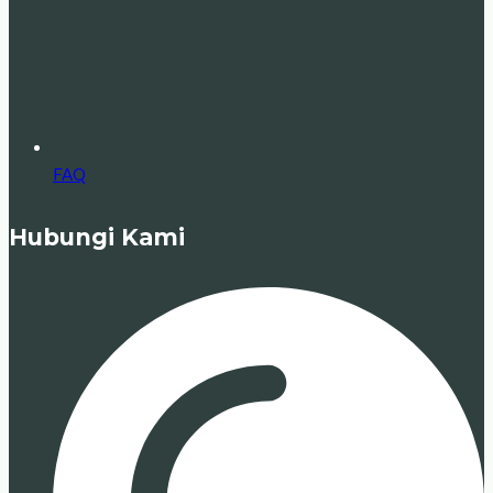
FAQ
Hubungi Kami