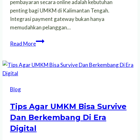
pembayaran secara online adalah kebutuhan
penting bagi UMKM di Kalimantan Tengah.
Integrasi payment gateway bukan hanya
memudahkan pelanggan…
Cara
Read More
Mengintegrasikan
Payment
Gateway
di
Website
Blog
UMKM
di
Tips Agar UMKM Bisa Survive
Kalimantan
Dan Berkembang Di Era
Tengah
Digital