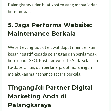
Palangkaraya dan buat konten yang menarik dan
bermanfaat.
5. Jaga Performa Website:
Maintenance Berkala
Website yang tidak terawat dapat memberikan
kesan negatif kepada pelanggan dan berdampak
buruk pada SEO. Pastikan website Anda selalu up-
to-date, aman, dan berkinerja optimal dengan
melakukan maintenance secara berkala.
Tingang.id: Partner Digital
Marketing Anda di
Palangkaraya