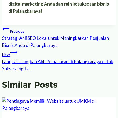
digital marketing Anda dan raih kesuksesan bisnis
di Palangkaraya!
Post
Previous
Strategi Ahli SEO Lokal untuk Meningkatkan Penjualan
navigation
Bisnis Anda di Palangkaraya
Next
Langkah-Langkah Ahli Pemasaran di Palangkaraya untuk
Sukses Digital
Similar Posts