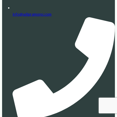
info@adipramono.com