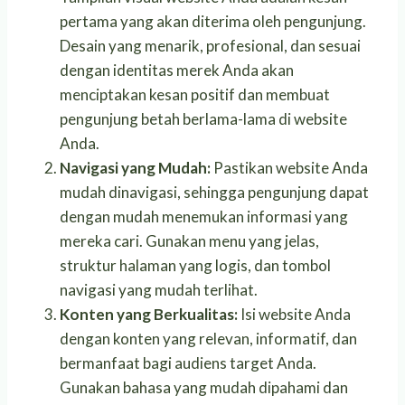
pertama yang akan diterima oleh pengunjung.
Desain yang menarik, profesional, dan sesuai
dengan identitas merek Anda akan
menciptakan kesan positif dan membuat
pengunjung betah berlama-lama di website
Anda.
Navigasi yang Mudah:
Pastikan website Anda
mudah dinavigasi, sehingga pengunjung dapat
dengan mudah menemukan informasi yang
mereka cari. Gunakan menu yang jelas,
struktur halaman yang logis, dan tombol
navigasi yang mudah terlihat.
Konten yang Berkualitas:
Isi website Anda
dengan konten yang relevan, informatif, dan
bermanfaat bagi audiens target Anda.
Gunakan bahasa yang mudah dipahami dan