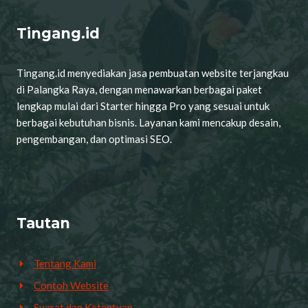
Tingang.id
Tingang.id menyediakan jasa pembuatan website terjangkau
di Palangka Raya, dengan menawarkan berbagai paket
lengkap mulai dari Starter hingga Pro yang sesuai untuk
berbagai kebutuhan bisnis. Layanan kami mencakup desain,
pengembangan, dan optimasi SEO.
Tautan
Tentang Kami
Contoh Website
Syarat dan Ketentuan