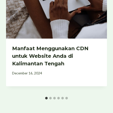
Manfaat Menggunakan CDN
untuk Website Anda di
Kalimantan Tengah
December 16, 2024