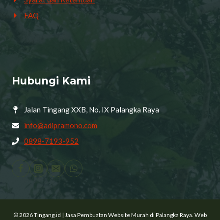
FAQ
Hubungi Kami
Jalan Tingang XXB, No. IX Palangka Raya
info@adipramono.com
0898-7193-952
© 2026 Tingang.id | Jasa Pembuatan Website Murah di Palangka Raya. Web