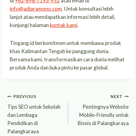
di
+62-898-7193-952
atau email di
info@adipramono.com
. Untuk konsultasi lebih
lanjut atau mendapatkan informasi lebih detail,
kunjungi halaman
kontak kami
.
Tingang.id berkomitmen untuk membawa produk
khas Kalimantan Tengah ke panggung dunia.
Bersama kami, transformasikan cara dunia melihat
produk Anda dan buka pintu ke pasar global.
Post
PREVIOUS
NEXT
Tips SEO untuk Sekolah
Pentingnya Website
navigation
dan Lembaga
Mobile-Friendly untuk
Pendidikan di
Bisnis di Palangkaraya
Palangkaraya