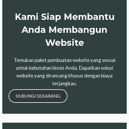
Online
untuk
Kami Siap Membantu
Pemula
di
Anda Membangun
Palangkaraya
Website
Temukan paket pembuatan website yang sesuai
untuk kebutuhan bisnis Anda. Dapatkan solusi
website yang dirancang khusus dengan biaya
terjangkau.
HUBUNGI SEKARANG