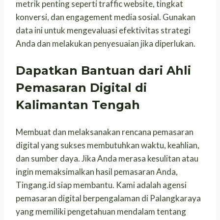
metrik penting seperti traffic website, tingkat
konversi, dan engagement media sosial. Gunakan
data ini untuk mengevaluasi efektivitas strategi
Anda dan melakukan penyesuaian jika diperlukan.
Dapatkan Bantuan dari Ahli
Pemasaran Digital di
Kalimantan Tengah
Membuat dan melaksanakan rencana pemasaran
digital yang sukses membutuhkan waktu, keahlian,
dan sumber daya. Jika Anda merasa kesulitan atau
ingin memaksimalkan hasil pemasaran Anda,
Tingang.id siap membantu. Kami adalah agensi
pemasaran digital berpengalaman di Palangkaraya
yang memiliki pengetahuan mendalam tentang