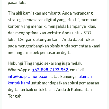
pasar lokal.
Tim ahli kami akan membantu Anda merancang
strategi pemasaran digital yang efektif, membuat
konten yang menarik, mengelola kampanye iklan,
dan mengoptimalkan website Anda untuk SEO
lokal. Dengan dukungan kami, Anda dapat fokus
pada mengembangkan bisnis Anda sementara kami
menangani aspek pemasaran digital.
Hubungi Tingang.id sekarang juga melalui
WhatsApp di
+62-898-7193-952
, email di
info@adipramono.com
, atau kunjungi
halaman
kontak kami
untuk mendapatkan solusi pemasaran
digital terbaik untuk bisnis Anda di Kalimantan
Tengah.