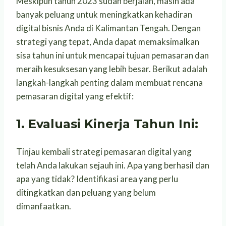
Meskipun tahun 2023 sudah berjalan, masih ada
banyak peluang untuk meningkatkan kehadiran
digital bisnis Anda di Kalimantan Tengah. Dengan
strategi yang tepat, Anda dapat memaksimalkan
sisa tahun ini untuk mencapai tujuan pemasaran dan
meraih kesuksesan yang lebih besar. Berikut adalah
langkah-langkah penting dalam membuat rencana
pemasaran digital yang efektif:
1.
Evaluasi Kinerja Tahun Ini:
Tinjau kembali strategi pemasaran digital yang
telah Anda lakukan sejauh ini. Apa yang berhasil dan
apa yang tidak? Identifikasi area yang perlu
ditingkatkan dan peluang yang belum
dimanfaatkan.