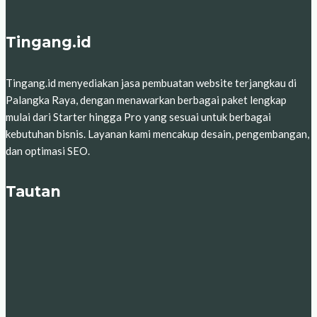
Tingang.id
Tingang.id menyediakan jasa pembuatan website terjangkau di
Palangka Raya, dengan menawarkan berbagai paket lengkap
mulai dari Starter hingga Pro yang sesuai untuk berbagai
kebutuhan bisnis. Layanan kami mencakup desain, pengembangan,
dan optimasi SEO.
Tautan