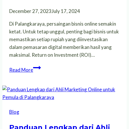
December 27, 2023
July 17, 2024
Di Palangkaraya, persaingan bisnis online semakin
ketat. Untuk tetap unggul, penting bagi bisnis untuk
memastikan setiap rupiah yang diinvestasikan
dalam pemasaran digital memberikan hasil yang
maksimal. Return on Investment (ROI)…
Bagaimana
Read More
Memaksimalkan
ROI
dari
Kampanye
Digital
Blog
Anda
Panduan Lengkap dari Ahli