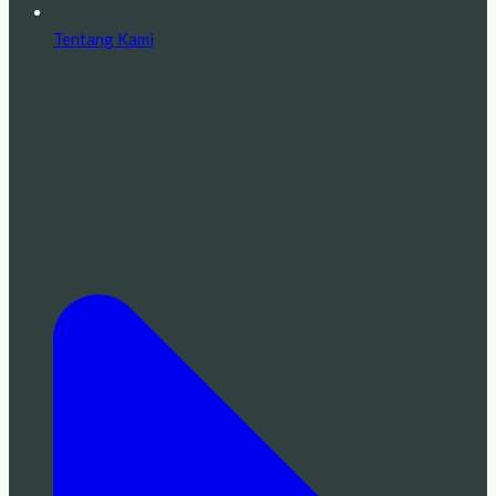
Tentang Kami