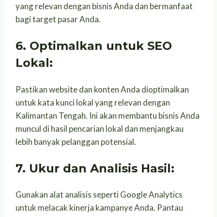
yang relevan dengan bisnis Anda dan bermanfaat
bagi target pasar Anda.
6.
Optimalkan untuk SEO
Lokal:
Pastikan website dan konten Anda dioptimalkan
untuk kata kunci lokal yang relevan dengan
Kalimantan Tengah. Ini akan membantu bisnis Anda
muncul di hasil pencarian lokal dan menjangkau
lebih banyak pelanggan potensial.
7.
Ukur dan Analisis Hasil:
Gunakan alat analisis seperti Google Analytics
untuk melacak kinerja kampanye Anda. Pantau