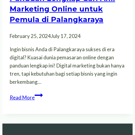
Marketing Online untuk
Pemula di Palangkaraya
February 25, 2024
July 17, 2024
Ingin bisnis Anda di Palangkaraya sukses di era
digital? Kuasai dunia pemasaran online dengan
panduan lengkap ini! Digital marketing bukan hanya
tren, tapi kebutuhan bagi setiap bisnis yang ingin
berkembang…
Panduan
Read More
Lengkap
dari
Ahli
Marketing