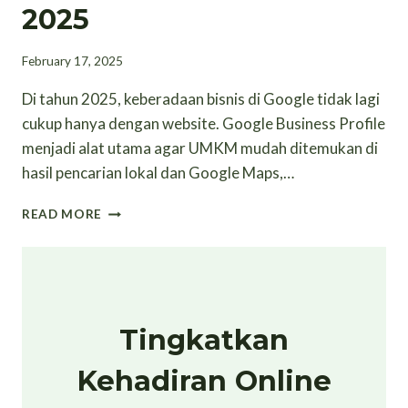
2025
February 17, 2025
Di tahun 2025, keberadaan bisnis di Google tidak lagi
cukup hanya dengan website. Google Business Profile
menjadi alat utama agar UMKM mudah ditemukan di
hasil pencarian lokal dan Google Maps,…
GOOGLE
READ MORE
BUSINESS
PROFILE
UNTUK
UMKM
PALANGKARAYA
DI
Tingkatkan
TAHUN
2025
Kehadiran Online