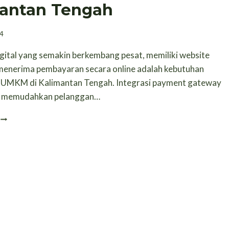
antan Tengah
24
gital yang semakin berkembang pesat, memiliki website
menerima pembayaran secara online adalah kebutuhan
i UMKM di Kalimantan Tengah. Integrasi payment gateway
a memudahkan pelanggan…
CARA
MENGINTEGRASIKAN
PAYMENT
GATEWAY
DI
WEBSITE
UMKM
DI
KALIMANTAN
TENGAH