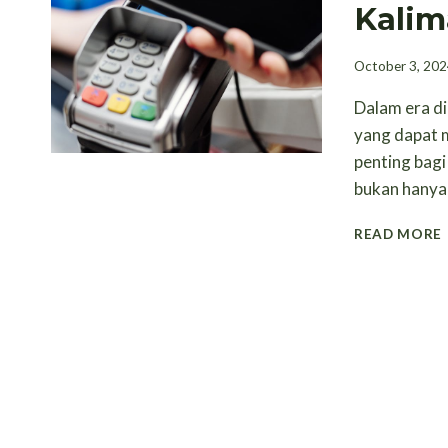
Kalim
October 3, 20
Dalam era di
yang dapat 
penting bag
bukan hany
READ MORE