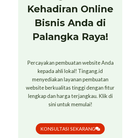
Kehadiran Online
Bisnis Anda di
Palangka Raya!
Percayakan pembuatan website Anda
kepada ahli lokal! Tingang.id
menyediakan layanan pembuatan
website berkualitas tinggi dengan fitur
lengkap dan harga terjangkau. Klik di
sini untuk memulai!
KONSULTASI SEKARANG