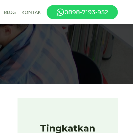
0898-7193-952
BLOG
KONTAK
Tingkatkan