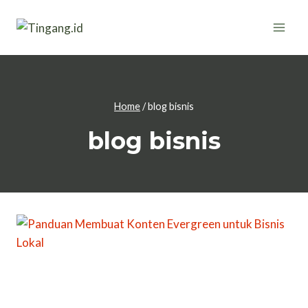
Skip
to
content
Home
/
blog bisnis
blog bisnis