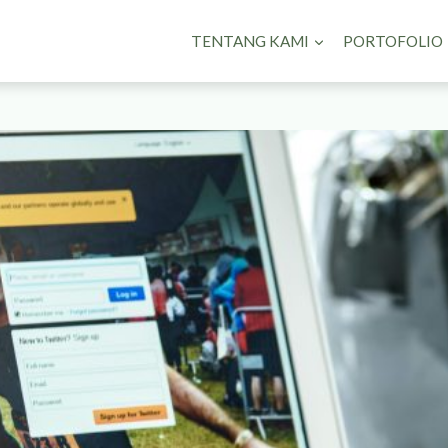
TENTANG KAMI
PORTOFOLIO