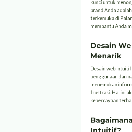
kunci untuk menonj
brand Anda adalah 
terkemuka di Pala
membantu Anda mem
Desain Web
Menarik
Desain web intuiti
penggunaan dan na
menemukan informa
frustrasi. Hal ini
kepercayaan terha
Bagaimana
Intuitif?