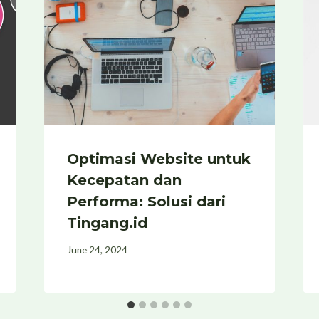
Optimasi Website untuk
Kecepatan dan
Performa: Solusi dari
Tingang.id
June 24, 2024