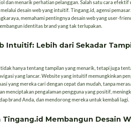
ol dan menarik perhatian pelanggan. Salah satu cara efekti
melalui desain web yang intuitif. Tingang.id, agensi pemasar
ngkaraya, memahami pentingnya desain web yang user-friend
bangun identitas brand yang tak terlupakan.
 Intuitif: Lebih dari Sekadar Tamp
f tidak hanya tentang tampilan yang menarik, tetapi juga te
vigasi yang lancar. Website yang intuitif memungkinkan pe
si yang mereka cari dengan cepat dan mudah, tanpa meras
 akan menciptakan pengalaman pengguna yang positif, mening
dap brand Anda, dan mendorong mereka untuk kembali lagi.
 Tingang.id Membangun Desain 