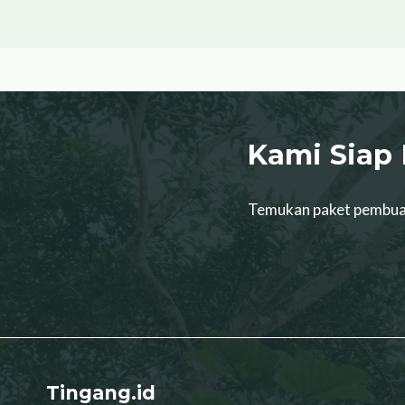
Kami Sia
Temukan paket pembuata
Tingang.id