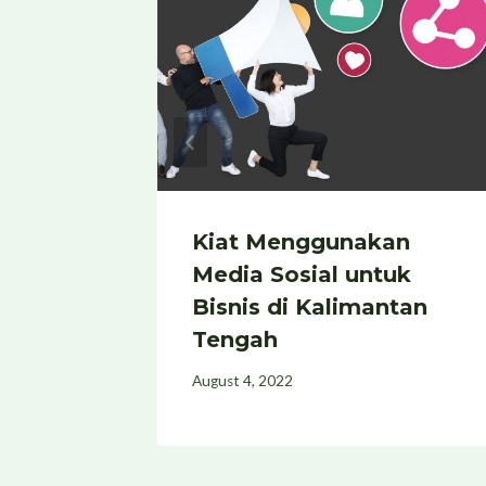
Kiat Menggunakan
Kecil
Media Sosial untuk
Bisnis di Kalimantan
Tengah
August 4, 2022