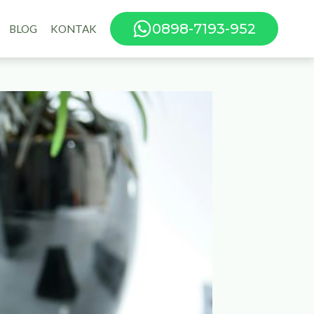
0898-7193-952
BLOG
KONTAK