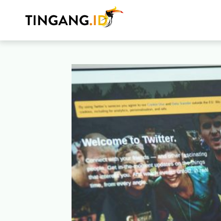
Skip
to
content