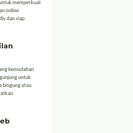
f untuk memperkuat
an online
ly dan siap
ilan
ntang kemudahan
ngunjung untuk
a bingung atau
katkan
Web