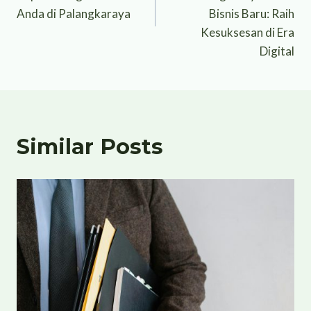
Anda di Palangkaraya
Bisnis Baru: Raih
Kesuksesan di Era
Digital
Similar Posts