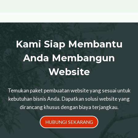
Kami Siap Membantu
Anda Membangun
Website
Temukan paket pembuatan website yang sesuai untuk
kebutuhan bisnis Anda. Dapatkan solusi website yang
dirancang khusus dengan biaya terjangkau.
HUBUNGI SEKARANG