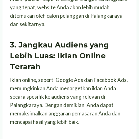
yang tepat, website Anda akan lebih mudah
ditemukan oleh calon pelanggan di Palangkaraya
dan sekitarnya.
3. Jangkau Audiens yang
Lebih Luas: Iklan Online
Terarah
Iklan online, seperti Google Ads dan Facebook Ads,
memungkinkan Anda menargetkan iklan Anda
secara spesifik ke audiens yang relevan di
Palangkaraya. Dengan demikian, Anda dapat
memaksimalkan anggaran pemasaran Anda dan
mencapai hasil yang lebih baik.