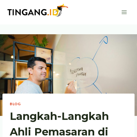
Skip
to
content
BLOG
Langkah-Langkah
Ahli Pemasaran di