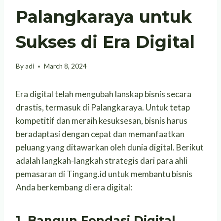
Palangkaraya untuk
Sukses di Era Digital
By
adi
March 8, 2024
Era digital telah mengubah lanskap bisnis secara
drastis, termasuk di Palangkaraya. Untuk tetap
kompetitif dan meraih kesuksesan, bisnis harus
beradaptasi dengan cepat dan memanfaatkan
peluang yang ditawarkan oleh dunia digital. Berikut
adalah langkah-langkah strategis dari para ahli
pemasaran di Tingang.id untuk membantu bisnis
Anda berkembang di era digital:
1. Bangun Fondasi Digital