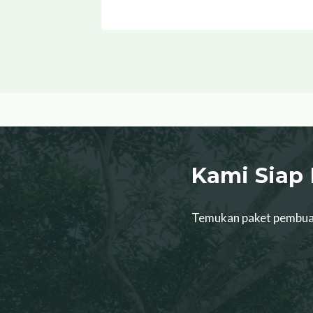
Kami Sia
Temukan paket pembuata