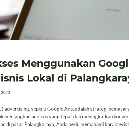
ukses Menggunakan Googl
isnis Lokal di Palangkara
, 2023
) advertising, seperti Google Ads, adalah strategi pemasara
tuk menjangkau audiens yang tepat dan meningkatkan konver
n di pasar Palangkaraya, Anda perlu memahami karakteristi