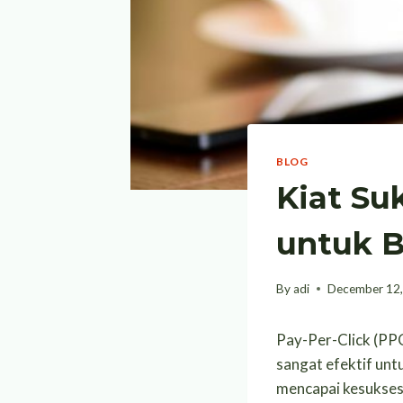
BLOG
Kiat S
untuk B
By
adi
December 12
Pay-Per-Click (PPC
sangat efektif un
mencapai kesuksesa