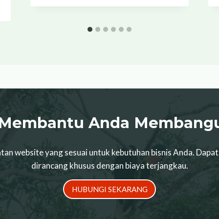
p Membantu Anda Membangu
n website yang sesuai untuk kebutuhan bisnis Anda. Dapat
dirancang khusus dengan biaya terjangkau.
HUBUNGI SEKARANG