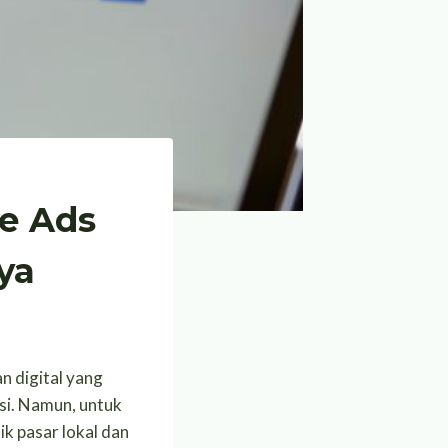
e Ads
ya
n digital yang
si. Namun, untuk
k pasar lokal dan