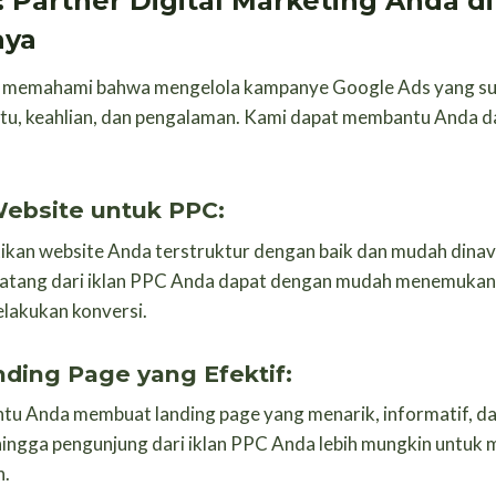
: Partner Digital Marketing Anda di
aya
id memahami bahwa mengelola kampanye Google Ads yang s
, keahlian, dan pengalaman. Kami dapat membantu Anda da
Website untuk PPC:
kan website Anda terstruktur dengan baik dan mudah dinavi
atang dari iklan PPC Anda dapat dengan mudah menemukan
lakukan konversi.
ding Page yang Efektif:
u Anda membuat landing page yang menarik, informatif, da
hingga pengunjung dari iklan PPC Anda lebih mungkin untuk
n.