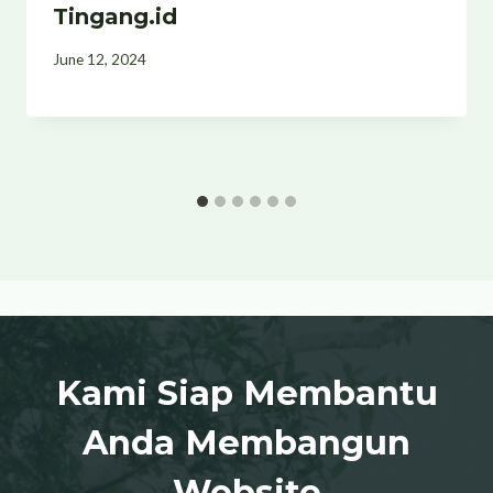
Tingang.id
June 12, 2024
Kami Siap Membantu
Anda Membangun
Website