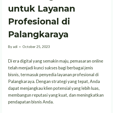
untuk Layanan
Profesional di
Palangkaraya
By
adi
October 25, 2023
Di era digital yang semakin maju, pemasaran online
telah menjadi kunci sukses bagi berbagai jenis
bisnis, termasuk penyedia layanan profesional di
Palangkaraya. Dengan strategi yang tepat, Anda
dapat menjangkau klien potensial yang lebih luas,
membangun reputasi yang kuat, dan meningkatkan
pendapatan bisnis Anda.