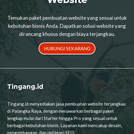
Temukan paket pembuatan website yang sesuai untuk
kebutuhan bisnis Anda. Dapatkan solusi website yang
dirancang khusus dengan biaya terjangkau.
HUBUNGI SEKARANG
Tingang.id
Tingang.id menyediakan jasa pembuatan website terjangkau
di Palangka Raya, dengan menawarkan berbagai paket
lengkap mulai dari Starter hingga Pro yang sesuai untuk
berbagai kebutuhan bisnis. Layanan kami mencakup desain,
pengembangan, dan optimasi SEO.