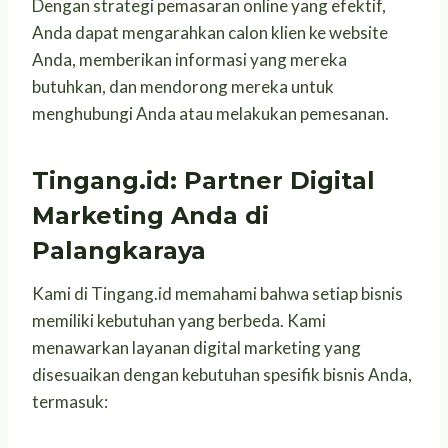
Dengan strategi pemasaran online yang efektif,
Anda dapat mengarahkan calon klien ke website
Anda, memberikan informasi yang mereka
butuhkan, dan mendorong mereka untuk
menghubungi Anda atau melakukan pemesanan.
Tingang.id: Partner Digital
Marketing Anda di
Palangkaraya
Kami di Tingang.id memahami bahwa setiap bisnis
memiliki kebutuhan yang berbeda. Kami
menawarkan layanan digital marketing yang
disesuaikan dengan kebutuhan spesifik bisnis Anda,
termasuk: