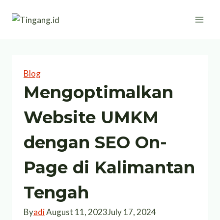
Skip
to
content
Blog
Mengoptimalkan
Website UMKM
dengan SEO On-
Page di Kalimantan
Tengah
By
adi
August 11, 2023
July 17, 2024