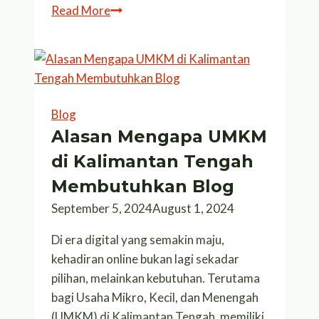
SEO
Read More
2025
untuk
Website
Lokal:
Strategi
Blog
Bertahan
Alasan Mengapa UMKM
di
di Kalimantan Tengah
Era
AI
Membutuhkan Blog
Search
September 5, 2024
August 1, 2024
Di era digital yang semakin maju,
kehadiran online bukan lagi sekadar
pilihan, melainkan kebutuhan. Terutama
bagi Usaha Mikro, Kecil, dan Menengah
(UMKM) di Kalimantan Tengah, memiliki