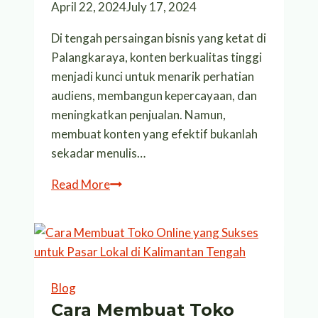
April 22, 2024
July 17, 2024
Di tengah persaingan bisnis yang ketat di
Palangkaraya, konten berkualitas tinggi
menjadi kunci untuk menarik perhatian
audiens, membangun kepercayaan, dan
meningkatkan penjualan. Namun,
membuat konten yang efektif bukanlah
sekadar menulis…
Strategi
Read More
Konten
dari
Ahli
Pemasaran
di
Blog
Palangkaraya
Cara Membuat Toko
untuk