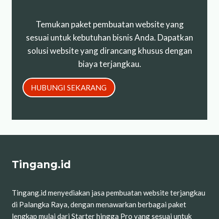
Temukan paket pembuatan website yang
sesuai untuk kebutuhan bisnis Anda. Dapatkan
solusi website yang dirancang khusus dengan
biaya terjangkau.
HUBUNGI SEKARANG
Tingang.id
Tingang.id menyediakan jasa pembuatan website terjangkau
di Palangka Raya, dengan menawarkan berbagai paket
lengkap mulai dari Starter hingga Pro yang sesuai untuk