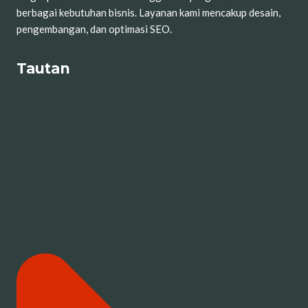
berbagai kebutuhan bisnis. Layanan kami mencakup desain,
pengembangan, dan optimasi SEO.
Tautan