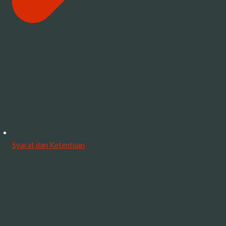
Syarat dan Ketentuan