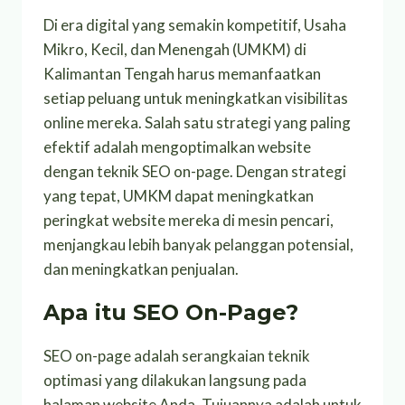
Di era digital yang semakin kompetitif, Usaha
Mikro, Kecil, dan Menengah (UMKM) di
Kalimantan Tengah harus memanfaatkan
setiap peluang untuk meningkatkan visibilitas
online mereka. Salah satu strategi yang paling
efektif adalah mengoptimalkan website
dengan teknik SEO on-page. Dengan strategi
yang tepat, UMKM dapat meningkatkan
peringkat website mereka di mesin pencari,
menjangkau lebih banyak pelanggan potensial,
dan meningkatkan penjualan.
Apa itu SEO On-Page?
SEO on-page adalah serangkaian teknik
optimasi yang dilakukan langsung pada
halaman website Anda. Tujuannya adalah untuk