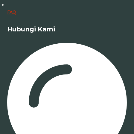
FAQ
Hubungi Kami