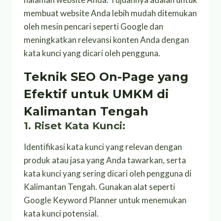
membuat website Anda lebih mudah ditemukan
oleh mesin pencari seperti Google dan
meningkatkan relevansi konten Anda dengan
kata kunci yang dicari oleh pengguna.
Teknik SEO On-Page yang
Efektif untuk UMKM di
Kalimantan Tengah
1.
Riset Kata Kunci:
Identifikasi kata kunci yang relevan dengan
produk atau jasa yang Anda tawarkan, serta
kata kunci yang sering dicari oleh pengguna di
Kalimantan Tengah. Gunakan alat seperti
Google Keyword Planner untuk menemukan
kata kunci potensial.