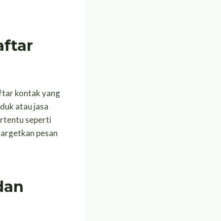
ftar
ftar kontak yang
duk atau jasa
rtentu seperti
enargetkan pesan
dan