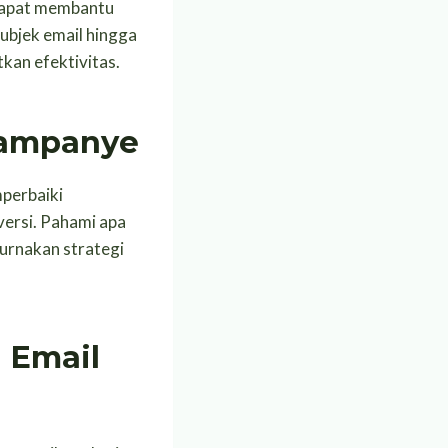
 dapat membantu
ubjek email hingga
kan efektivitas.
 Kampanye
perbaiki
versi. Pahami apa
urnakan strategi
 Email