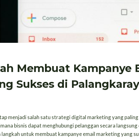
kah Membuat Kampanye 
ng Sukses di Palangkara
ap menjadi salah satu strategi digital marketing yang paling
imana bisnis dapat menghubungi pelanggan secara langsung 
ma langkah untuk membuat kampanye email marketing yang su