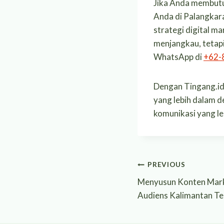
Jika Anda membutu
Anda di Palangkar
strategi digital 
menjangkau, tetapi
WhatsApp di
+62-
Dengan Tingang.id
yang lebih dalam d
komunikasi yang le
Post
PREVIOUS
Menyusun Konten Mark
navigation
Audiens Kalimantan T