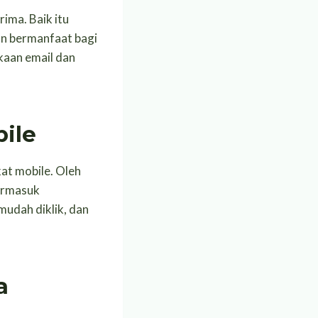
ima. Baik itu
dan bermanfaat bagi
kaan email dan
bile
at mobile. Oleh
termasuk
mudah diklik, dan
a