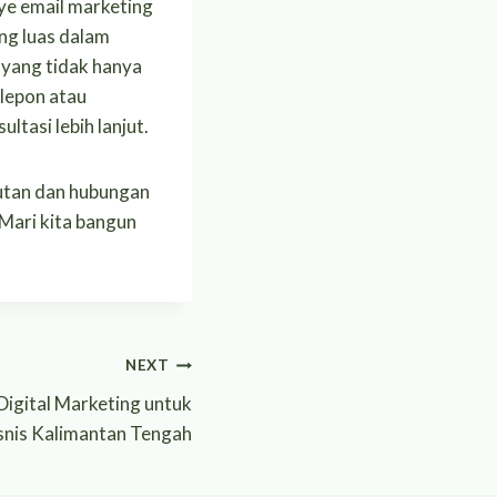
e email marketing
ng luas dalam
 yang tidak hanya
elepon atau
ltasi lebih lanjut.
utan dan hubungan
 Mari kita bangun
NEXT
Digital Marketing untuk
snis Kalimantan Tengah