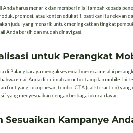
 Anda harus menarik dan memberi nilai tambah kepada pener
roduk, promosi, atau konten edukatif, pastikan itu relevan 
akan judul yang menarik untuk meningkatkan tingkat pembu
ail Anda bersih dan mudah dinavigasi.
alisasi untuk Perangkat Mo
a di Palangkaraya mengakses email mereka melalui perangk
g bahwa email Anda dioptimalkan untuk tampilan mobile. Ini 
 font yang cukup besar, tombol CTA (call-to-action) yang 
sif yang menyesuaikan dengan berbagai ukuran layar.
dan Sesuaikan Kampanye And