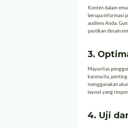
Konten dalam email
berupa informasi p
audiens Anda. Gun
pastikan desain em
3. Optim
Mayoritas penggun
karena itu, pentin
menggunakan ukuran
layout yang respon
4. Uji 