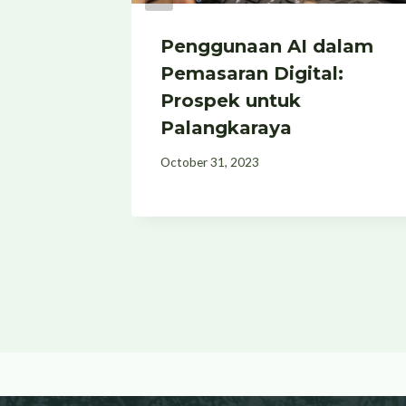
n ROI
Penggunaan AI dalam
n
Pemasaran Digital:
karaya
Prospek untuk
Palangkaraya
October 31, 2023